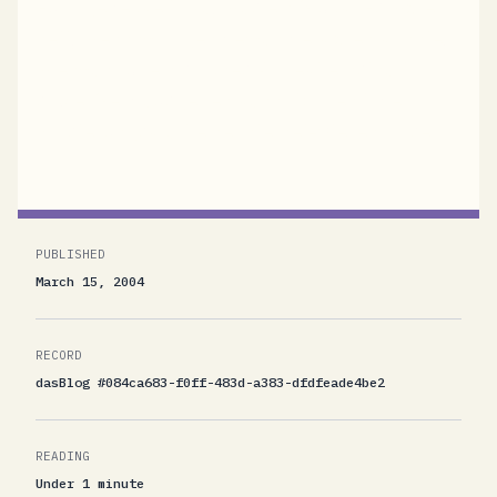
Euro gedeckelt. Na, was ein Glück. Es wäre
nett, wenn mir irgendjemand erklären könnte,
wie man für ein solches Projekt ernsthaft
soviel Geld ausgeben kann. Mir fehlt die
Vorstellungskraft eine Internet-Stellenbörse...
PUBLISHED
March 15, 2004
RECORD
dasBlog #084ca683-f0ff-483d-a383-dfdfeade4be2
READING
Under 1 minute